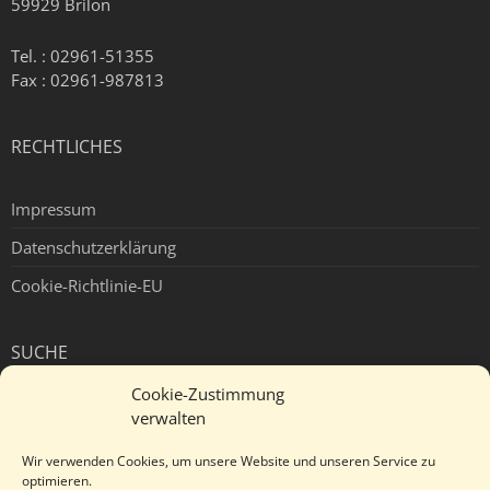
59929 Brilon
Tel. : 02961-51355
Fax : 02961-987813
RECHTLICHES
Impressum
Datenschutzerklärung
Cookie-Richtlinie-EU
SUCHE
Cookie-Zustimmung
verwalten
Wir verwenden Cookies, um unsere Website und unseren Service zu
INSTAGRAM
optimieren.