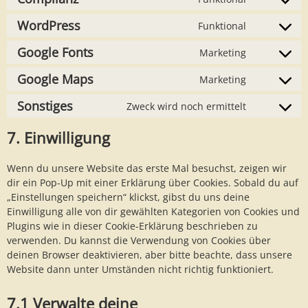
Consent
service
to
popup-
WordPress
Funktional
Consent
service
maker
to
complianz
Google Fonts
Marketing
Consent
service
to
wordpress
Google Maps
Marketing
Consent
service
to
google-
Sonstiges
Zweck wird noch ermittelt
Consent
service
fonts
to
google-
7. Einwilligung
service
maps
sonstiges
Wenn du unsere Website das erste Mal besuchst, zeigen wir
dir ein Pop-Up mit einer Erklärung über Cookies. Sobald du auf
„Einstellungen speichern“ klickst, gibst du uns deine
Einwilligung alle von dir gewählten Kategorien von Cookies und
Plugins wie in dieser Cookie-Erklärung beschrieben zu
verwenden. Du kannst die Verwendung von Cookies über
deinen Browser deaktivieren, aber bitte beachte, dass unsere
Website dann unter Umständen nicht richtig funktioniert.
7.1 Verwalte deine